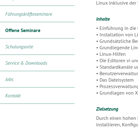
Linux inklusive der 
Führungskräfteseminare
Inhalte
• Einführung in die
Offene Seminare
• Installation von L
• Grundsätzliche B
Schulungsorte
• Grundlegende L
• Linux-Hilfen
• Die Editoren vi u
Service & Downloads
• Standardkanäle 
• Benutzerverwaltun
Jobs
• Das Dateisystem
• Prozessverwaltun
• Grundlagen von 
Kontakt
Zielsetzung
Durch einen hohen P
installieren, Konfi