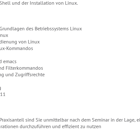
Shell und der Installation von Linux.
 Grundlagen des Betriebssystems Linux
inux
edienung von Linux
inux-Kommandos
nd emacs
und Filterkommandos
g und Zugriffsrechte
g
X11
raxisanteil sind Sie unmittelbar nach dem Seminar in der Lage, e
gurationen durchzuführen und effizient zu nutzen