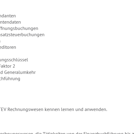
andanten
antendaten
öffnungsbuchungen
msatzsteuerbuchungen
n
editoren
hungsschlüssel
aktor 2
nd Generalumkehr
chführung
TEV Rechnungswesen kennen lernen und anwenden.
Rechnungswesen, die Tätigkeiten von der Finanzbuchführung bis