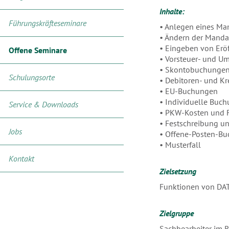
Inhalte:
Führungskräfteseminare
• Anlegen eines M
• Ändern der Mand
• Eingeben von Er
Offene Seminare
• Vorsteuer- und U
• Skontobuchunge
Schulungsorte
• Debitoren- und Kr
• EU-Buchungen
• Individuelle Buc
Service & Downloads
• PKW-Kosten und F
• Festschreibung u
Jobs
• Offene-Posten-Bu
• Musterfall
Kontakt
Zielsetzung
Funktionen von DA
Zielgruppe
Sachbearbeiter im 