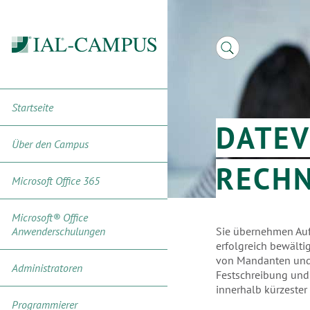
Startseite
DATEV
Über den Campus
RECH
Microsoft Office 365
Microsoft® Office
Anwenderschulungen
Sie übernehmen Auf
erfolgreich bewälti
von Mandanten und 
Administratoren
Festschreibung und 
innerhalb kürzester
Programmierer