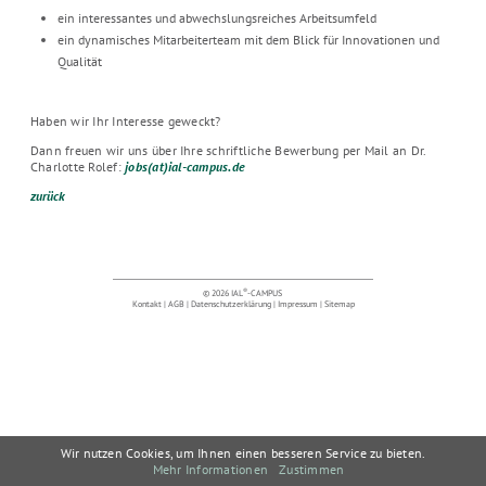
ein interessantes und abwechslungsreiches Arbeitsumfeld
ein dynamisches Mitarbeiterteam mit dem Blick für Innovationen und
Qualität
Haben wir Ihr Interesse geweckt?
Dann freuen wir uns über Ihre schriftliche Bewerbung per Mail an Dr.
Charlotte Rolef:
jobs(at)ial-campus.de
zurück
®
© 2026 IAL
-CAMPUS
Kontakt
|
AGB
|
Datenschutzerklärung
|
Impressum
|
Sitemap
Wir nutzen Cookies, um Ihnen einen besseren Service zu bieten.
Mehr Informationen
Zustimmen