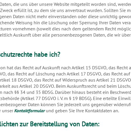
aten, die uns über unsere Website mitgeteilt worden sind, werde
 Zweck erfüllt ist, zu dem sie uns anvertraut wurden. Sollten Sie 
genen Daten nicht mehr einverstanden oder diese unrichtig gewo
echende Weisung hin die Löschung oder Sperrung Ihrer Daten vera
turen vornehmen (soweit dies nach dem geltendem Recht möglich
eltlich Auskunft über alle personenbezogenen Daten, die wir über
chutzrechte habe ich?
son hat das Recht auf Auskunft nach Artikel 15 DSGVO, das Recht 
VO, das Recht auf Löschung nach Artikel 17 DSGVO, das Recht au
rtikel 18 DSGVO, das Recht auf Widerspruch aus Artikel 21 DSGV
rkeit aus Artikel 20 DSGVO. Beim Auskunftsrecht und beim Lösch
n nach §§ 34 und 35 BDSG. Darüber hinaus besteht ein Beschwerde
behörde (Artikel 77 DSGVO i. V. m § 19 BDSG). Eine erteilte Einwil
nenbezogener Daten können Sie jederzeit uns gegenüber widerrufe
r unser
Kontaktformular
und geben Sie Ihre Kontaktdaten an.
ichten zur Bereitstellung von Daten: