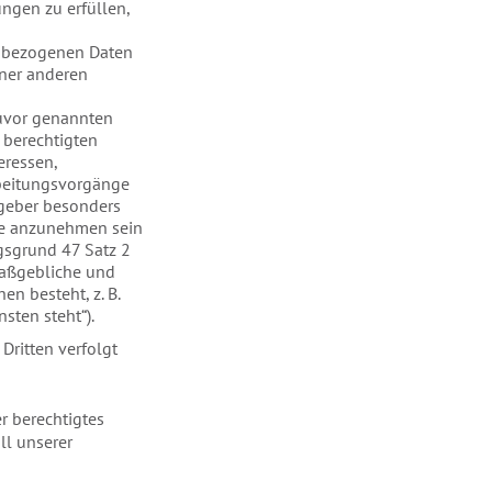
tungen zu erfüllen,
nenbezogenen Daten
iner anderen
zuvor genannten
 berechtigten
eressen,
rbeitungsvorgänge
zgeber besonders
sse anzunehmen sein
gsgrund 47 Satz 2
maßgebliche und
n besteht, z. B.
sten steht“).
Dritten verfolgt
er berechtigtes
ll unserer