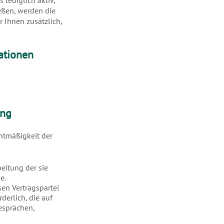
lediglich aktiv,
ießen, werden die
 Ihnen zusätzlich,
ationen
ung
chtmäßigkeit der
beitung der sie
e.
sen Vertragspartei
derlich, die auf
esprächen,