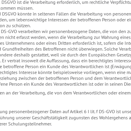
. c DSGVO ist die Verarbeitung erforderlich, um rechtliche Verpflich
hkommen müssen.
it. d DSGVO könnte in seltenen Fällen die Verarbeitung von perso
rden, um lebenswichtige Interessen der betroffenen Person oder e
son zu schützen.
it. f DS-GVO verarbeiten wir personenbezogene Daten, die von den 
n nicht erfasst werden, wenn die Verarbeitung zur Wahrung eines
es Unternehmens oder eines Dritten erforderlich ist, sofern die Int
 Grundfreiheiten des Betroffenen nicht überwiegen. Solche Vera
ondere deshalb gestattet, weil sie durch den Europäischen Geset
 Er vertrat insoweit die Auffassung, dass ein berechtigtes Intere
e betroffene Person ein Kunde des Verantwortlichen ist (Erwägun
echtigtes Interesse könnte beispielsweise vorliegen, wenn eine 
iehung zwischen der betroffenen Person und dem Verantwortliche
ene Person ein Kunde des Verantwortlichen ist oder in seinen Dien
sen an der Verarbeitung, die von dem Verantwortlichen oder einem 
tung personenbezogener Daten auf Artikel 6 I lit. f DS-GVO ist uns
führung unserer Geschäftstätigkeit zugunsten des Wohlergehens a
erer Schulungsteilnehmer.