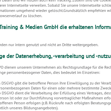
aten und wir nutzen auch kein Tracking. Zudem sind die Cookies 
erer Internetseite verweilen. Sobald Sie unsere Internetseite schl
rmationen umgehend wieder gelöscht.Grundsätzlich empfehlen wir
owserverlauf zu löschen.
r Training & Medien GmbH die erhaltenen Inform
rden nur intern genutzt und nicht an Dritte weitergegeben.
ge der Datenerhebung, -verarbeitung und -nutz
 DSGVO dienen unserem Unternehmen als Rechtsgrundlage für die Re
nge personenbezogener Daten, dies bedeutet im Einzelnen:
t. a DSGVO gibt die betroffene Person ihre Einwilligung zu der Verar
ersonenbezogenen Daten für einen oder mehrere bestimmte Zweck
t. b DSGVO dient die Verarbeitung der Erfüllung eines Vertrages, des
erson ist oder zur Durchführung vorvertraglicher Maßnahmen erfor
roffenen Person erfolgen (z.B. Rückrufe nach erfolgten Beratungsg
htlich unseres Bildungsangebotes).