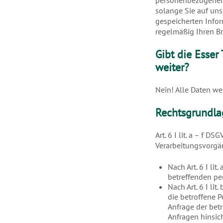
personenbezogenen D
solange Sie auf uns
gespeicherten Info
regelmäßig Ihren Br
Gibt die Esse
weiter?
Nein! Alle Daten we
Rechtsgrundla
Art. 6 I lit. a – f
Verarbeitungsvorgä
Nach Art. 6 I li
betreffenden p
Nach Art. 6 I li
die betroffene P
Anfrage der bet
Anfragen hinsic