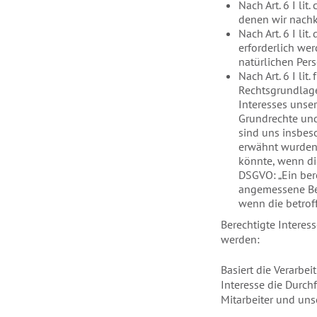
Nach Art. 6 I lit
denen wir nac
Nach Art. 6 I l
erforderlich we
natürlichen Per
Nach Art. 6 I l
Rechtsgrundlage
Interesses unser
Grundrechte und
sind uns insbes
erwähnt wurden.
könnte, wenn di
DSGVO: „Ein ber
angemessene Bez
wenn die betroff
Berechtigte Interes
werden:
Basiert die Verarbei
Interesse die Durch
Mitarbeiter und uns