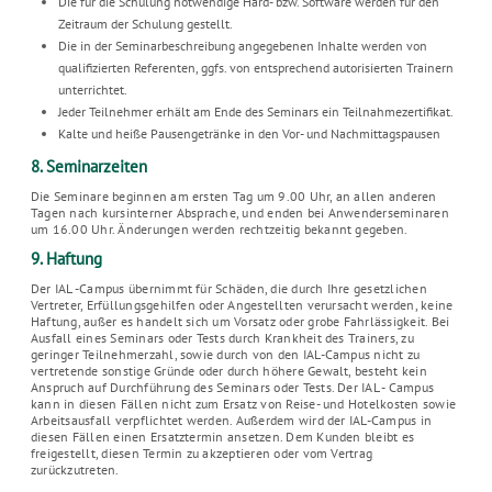
Die für die Schulung notwendige Hard- bzw. Software werden für den
Zeitraum der Schulung gestellt.
Die in der Seminarbeschreibung angegebenen Inhalte werden von
qualifizierten Referenten, ggfs. von entsprechend autorisierten Trainern
unterrichtet.
Jeder Teilnehmer erhält am Ende des Seminars ein Teilnahmezertifikat.
Kalte und heiße Pausengetränke in den Vor- und Nachmittagspausen
8. Seminarzeiten
Die Seminare beginnen am ersten Tag um 9.00 Uhr, an allen anderen
Tagen nach kursinterner Absprache, und enden bei Anwenderseminaren
um 16.00 Uhr. Änderungen werden rechtzeitig bekannt gegeben.
9. Haftung
Der IAL -Campus übernimmt für Schäden, die durch Ihre gesetzlichen
Vertreter, Erfüllungsgehilfen oder Angestellten verursacht werden, keine
Haftung, außer es handelt sich um Vorsatz oder grobe Fahrlässigkeit. Bei
Ausfall eines Seminars oder Tests durch Krankheit des Trainers, zu
geringer Teilnehmerzahl, sowie durch von den IAL-Campus nicht zu
vertretende sonstige Gründe oder durch höhere Gewalt, besteht kein
Anspruch auf Durchführung des Seminars oder Tests. Der IAL - Campus
kann in diesen Fällen nicht zum Ersatz von Reise- und Hotelkosten sowie
Arbeitsausfall verpflichtet werden. Außerdem wird der IAL-Campus in
diesen Fällen einen Ersatztermin ansetzen. Dem Kunden bleibt es
freigestellt, diesen Termin zu akzeptieren oder vom Vertrag
zurückzutreten.