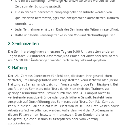
Die für die Schulung notwendige Hard- bzw. Software werden für den
Zeitraum der Schulung gestellt.
Die in der Seminarbeschreibung angegebenen Inhalte werden von
qualifizierten Referenten, ggfs. von entsprechend autorisierten Trainern
unterrichtet.
Jeder Teilnehmer erhält am Ende des Seminars ein Teilnahmezertifikat.
Kalte und heiße Pausengetränke in den Vor- und Nachmittagspausen
8. Seminarzeiten
Die Seminare beginnen am ersten Tag um 9.00 Uhr, an allen anderen
Tagen nach kursinterner Absprache, und enden bei Anwenderseminaren
um 16.00 Uhr. Änderungen werden rechtzeitig bekannt gegeben.
9. Haftung
Der IAL -Campus übernimmt für Schäden, die durch Ihre gesetzlichen
Vertreter, Erfüllungsgehilfen oder Angestellten verursacht werden, keine
Haftung, außer es handelt sich um Vorsatz oder grobe Fahrlässigkeit. Bei
Ausfall eines Seminars oder Tests durch Krankheit des Trainers, zu
geringer Teilnehmerzahl, sowie durch von den IAL-Campus nicht zu
vertretende sonstige Gründe oder durch höhere Gewalt, besteht kein
Anspruch auf Durchführung des Seminars oder Tests. Der IAL - Campus
kann in diesen Fällen nicht zum Ersatz von Reise- und Hotelkosten sowie
Arbeitsausfall verpflichtet werden. Außerdem wird der IAL-Campus in
diesen Fällen einen Ersatztermin ansetzen. Dem Kunden bleibt es
freigestellt, diesen Termin zu akzeptieren oder vom Vertrag
zurückzutreten.