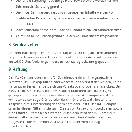
Die für die Schulung notwendige Hard- bzw. Software werden für den
Zeitraum der Schulung gestellt.
Die in der Seminarbeschreibung angegebenen Inhalte werden von
qualifizierten Referenten, ggfs. von entsprechend autorisierten Trainern
unterrichtet.
Jeder Teilnehmer erhält am Ende des Seminars ein Teilnahmezertifikat.
Kalte und heiße Pausengetränke in den Vor- und Nachmittagspausen
8. Seminarzeiten
Die Seminare beginnen am ersten Tag um 9.00 Uhr, an allen anderen
Tagen nach kursinterner Absprache, und enden bei Anwenderseminaren
um 16.00 Uhr. Änderungen werden rechtzeitig bekannt gegeben.
9. Haftung
Der IAL -Campus übernimmt für Schäden, die durch Ihre gesetzlichen
Vertreter, Erfüllungsgehilfen oder Angestellten verursacht werden, keine
Haftung, außer es handelt sich um Vorsatz oder grobe Fahrlässigkeit. Bei
Ausfall eines Seminars oder Tests durch Krankheit des Trainers, zu
geringer Teilnehmerzahl, sowie durch von den IAL-Campus nicht zu
vertretende sonstige Gründe oder durch höhere Gewalt, besteht kein
Anspruch auf Durchführung des Seminars oder Tests. Der IAL - Campus
kann in diesen Fällen nicht zum Ersatz von Reise- und Hotelkosten sowie
Arbeitsausfall verpflichtet werden. Außerdem wird der IAL-Campus in
diesen Fällen einen Ersatztermin ansetzen. Dem Kunden bleibt es
freigestellt, diesen Termin zu akzeptieren oder vom Vertrag
zurückzutreten.