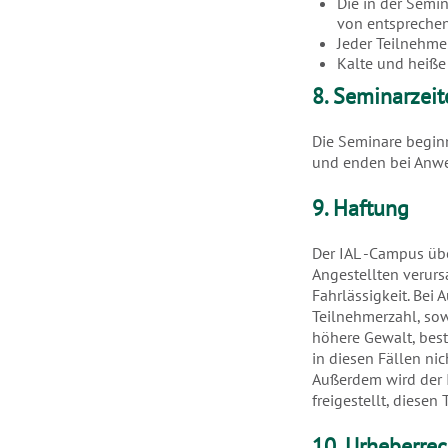
Die in der Semi
von entsprechend
Jeder Teilnehme
Kalte und heiße
8. Seminarzeit
Die Seminare beginn
und enden bei Anwe
9. Haftung
Der IAL -Campus übe
Angestellten verurs
Fahrlässigkeit. Bei 
Teilnehmerzahl, so
höhere Gewalt, best
in diesen Fällen ni
Außerdem wird der 
freigestellt, diesen
10. Urheberrec