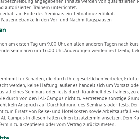
narbeschreibung angegebenen Inhalte werden von qualifizierten Re
 autorisierten Trainern unterrichtet.
r erhält am Ende des Seminars ein Teilnahmezertifikat.
 Pausengetränke in den Vor- und Nachmittagspausen
en
en am ersten Tag um 9.00 Uhr, an allen anderen Tagen nach kurs
nderseminaren um 16.00 Uhr. Änderungen werden rechtzeitig be
rnimmt für Schäden, die durch Ihre gesetzlichen Vertreter, Erfüll
acht werden, keine Haftung, außer es handelt sich um Vorsatz ode
Ausfall eines Seminars oder Tests durch Krankheit des Trainers, zu 
wie durch von den IAL-Campus nicht zu vertretende sonstige Grün
eht kein Anspruch auf Durchführung des Seminars oder Tests. Der
cht zum Ersatz von Reise- und Hotelkosten sowie Arbeitsausfall ver
IAL-Campus in diesen Fällen einen Ersatztermin ansetzen. Dem Ku
 Termin zu akzeptieren oder vom Vertrag zurückzutreten.
hte