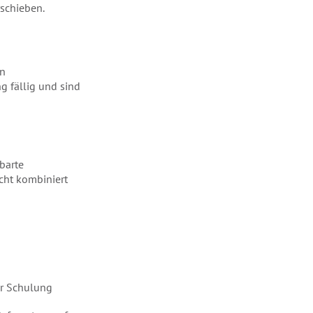
rschieben.
en
 fällig und sind
nbarte
ht kombiniert
er Schulung