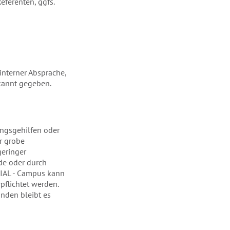
ferenten, ggfs.
interner Absprache,
kannt gegeben.
ungsgehilfen oder
r grobe
geringer
de oder durch
 IAL - Campus kann
pflichtet werden.
nden bleibt es