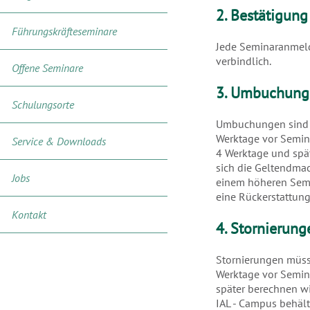
2. Bestätigung
Führungskräfteseminare
Jede Seminaranmeld
verbindlich.
Offene Seminare
3. Umbuchung
Schulungsorte
Umbuchungen sind ko
Werktage vor Semin
Service & Downloads
4 Werktage und spä
sich die Geltendmac
Jobs
einem höheren Semi
eine Rückerstattun
Kontakt
4. Stornierung
Stornierungen müsse
Werktage vor Semin
später berechnen wi
IAL - Campus behält