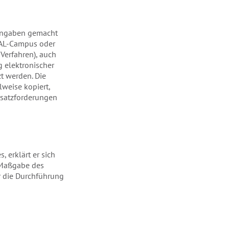
 Angaben gemacht
IAL-Campus oder
Verfahren), auch
 elektronischer
zt werden. Die
weise kopiert,
rsatzforderungen
 erklärt er sich
h Maßgabe des
r die Durchführung