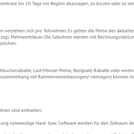
 Seminare bis 10 Tage vor Beginn abzusagen, zu kürzen oder zu ve
 verstehen sich pro Teilnehmer. Es gelten die Preise des aktuell
zgl. Mehrwertsteuer. Die Gebühren werden mit Rechnungsstellung
leichen.
ühbucherrabatte, Last-Minute-Preise, Restplatz-Rabatte oder verei
Zusammenhang mit Rahmenvereinbarungen/-verträgen) können nic
hren sind enthalten:
ulung notwendige Hard- bzw. Software werden für den Zeitraum d