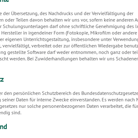
ie der Übersetzung, des Nachdrucks und der Vervielfältigung der
n oder Teilen davon behalten wir uns vor, sofern keine anderen
der Schulungsunterlagen darf ohne schriftliche Genehmigung des 
Hersteller in irgendeiner Form (Fotokopie, Mikrofilm oder andere 
er eigenen Unterrichtsgestaltung, insbesondere unter Verwendung
, vervielfältigt, verbreitet oder zur öffentlichen Wiedergabe benut
ng gestellte Software darf weder entnommen, noch ganz oder teil
öscht werden. Bei Zuwiderhandlungen behalten wir uns Schadene
tz
er den persönlichen Schutzbereich des Bundesdatenschutzgesetzes,
g seiner Daten für interne Zwecke einverstanden. Es werden nac
esetzes nur solche personenbezogenen Daten verarbeitet, die fü
ndig sind.
and