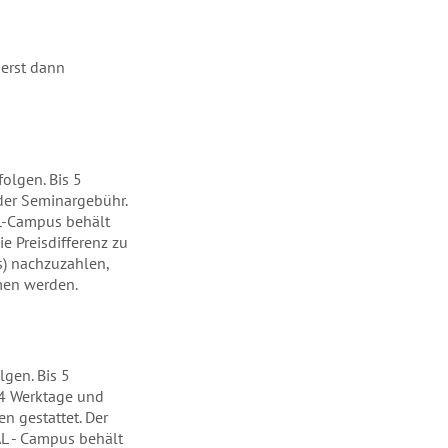
 erst dann
olgen. Bis 5
der Seminargebühr.
AL-Campus behält
e Preisdifferenz zu
) nachzuzahlen,
men werden.
lgen. Bis 5
 4 Werktage und
n gestattet. Der
AL - Campus behält