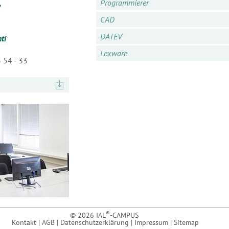
Programmierer
e
CAD
DATEV
ti
Lexware
3 54 - 33
®
© 2026 IAL
-CAMPUS
Kontakt
|
AGB
|
Datenschutzerklärung
|
Impressum
|
Sitemap