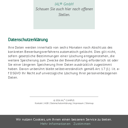
IAL® GmbH
Schauen Sie auch hier nach offenen
Stellen.
Datenschutzerklärung
Ihre Daten werden innerhalb von sechs Monaten nach Abschluss des
konkreten Bewerbungsverfahrens automatisch gelöscht. Dies gilt nicht,
sofern gesetzliche Bestimmungen einer Löschung entgegenstehen, die
weitere Speicherung zum Zwecke der Beweisführung erforderlich ist oder
Sie einer längeren Speicherung Ihrer Daten ausdrücklich zugestimmt
haben. Davon unberührt bleibt selbstverständlich gemäß Art. 17 (1) lit. a-
f DSGVO Ihr Recht auf unverzügliche Löschung Ihrer personenbezogenen
Daten.
®
© 2026 IAL
-CAMPUS
Kontakt
|
AGB
|
Datenschutzerklärung
|
Impressum
|
Sitemap
Wir nutzen Cookies, um Ihnen einen besseren Service zu bieten.
Mehr Informationen
Zustimmen