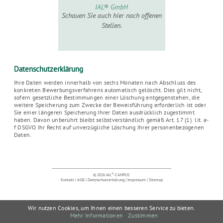
IAL® GmbH
Schauen Sie auch hier nach offenen
Stellen.
Datenschutzerklärung
Ihre Daten werden innerhalb von sechs Monaten nach Abschluss des
konkreten Bewerbungsverfahrens automatisch gelöscht. Dies gilt nicht,
sofern gesetzliche Bestimmungen einer Löschung entgegenstehen, die
weitere Speicherung zum Zwecke der Beweisführung erforderlich ist oder
Sie einer längeren Speicherung Ihrer Daten ausdrücklich zugestimmt
haben. Davon unberührt bleibt selbstverständlich gemäß Art. 17 (1) lit. a-
f DSGVO Ihr Recht auf unverzügliche Löschung Ihrer personenbezogenen
Daten.
®
© 2026 IAL
-CAMPUS
Kontakt
|
AGB
|
Datenschutzerklärung
|
Impressum
|
Sitemap
Wir nutzen Cookies, um Ihnen einen besseren Service zu bieten.
Mehr Informationen
Zustimmen