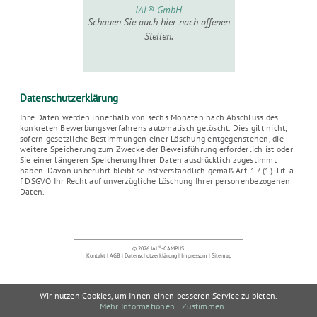
IAL® GmbH
Schauen Sie auch hier nach offenen
Stellen.
Datenschutzerklärung
Ihre Daten werden innerhalb von sechs Monaten nach Abschluss des
konkreten Bewerbungsverfahrens automatisch gelöscht. Dies gilt nicht,
sofern gesetzliche Bestimmungen einer Löschung entgegenstehen, die
weitere Speicherung zum Zwecke der Beweisführung erforderlich ist oder
Sie einer längeren Speicherung Ihrer Daten ausdrücklich zugestimmt
haben. Davon unberührt bleibt selbstverständlich gemäß Art. 17 (1) lit. a-
f DSGVO Ihr Recht auf unverzügliche Löschung Ihrer personenbezogenen
Daten.
®
© 2026 IAL
-CAMPUS
Kontakt
|
AGB
|
Datenschutzerklärung
|
Impressum
|
Sitemap
Wir nutzen Cookies, um Ihnen einen besseren Service zu bieten.
Mehr Informationen
Zustimmen