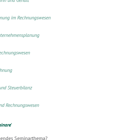
ohn und Gehalt
anung im Rechnungswesen
nternehmensplanung
Rechnungswesen
chnung
und Steuerbilanz
und Rechnungswesen
inare'
ssendes Seminarthema?