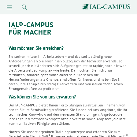
IAL®-CAMPUS
FÜR MACHER
Was möchten Sie erreichen?
Sie stehen mitten im Arbeitsleben – und das stellt ständig neue
Anforderungen an Sie. Noch nie vollzog sich der technische Wandel so
schnell, noch nie änderten sich Aufgabengebiete so rapide, noch nie war
die Arbeitswelt so komplex wie heute. Da möchten Sie nicht nur
mithalten, sondern ganz vorne dabei sein. Sie sehen die
Herausforderungen als Chance, sind offen für Neues und haben Spaß
daran, Ihre Fähigkeiten stetig zu erweitern und von neuen technischen
Errungenschaften zu profitieren.
Was können Sie von uns erwarten?
®
Der IAL
-CAMPUS bietet Ihnen Fortbildungen zu aktuellen Themen, von
denen Sie im Berufsalltag profitieren. Sie finden bei uns Angebote, die Ihr
technisches Know-how auf den neuesten Stand bringen, Angebote, die
Ihre Fachund Methodenkompetenzen erweitern sowie Angebote, die Ihre
kommunikativen Fähigkeiten stärken.
Nutzen Sie unsere erprobten Trainingskonzepte und erfahren Sie zum
®
®
Beispiel, wie Sie mit SAP
Prozesse automatisieren, wie Sie mit Microsoft