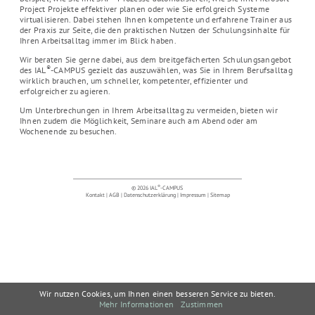
Project Projekte effektiver planen oder wie Sie erfolgreich Systeme
virtualisieren. Dabei stehen Ihnen kompetente und erfahrene Trainer aus
der Praxis zur Seite, die den praktischen Nutzen der Schulungsinhalte für
Ihren Arbeitsalltag immer im Blick haben.
Wir beraten Sie gerne dabei, aus dem breitgefächerten Schulungsangebot
®
des IAL
-CAMPUS gezielt das auszuwählen, was Sie in Ihrem Berufsalltag
wirklich brauchen, um schneller, kompetenter, effizienter und
erfolgreicher zu agieren.
Um Unterbrechungen in Ihrem Arbeitsalltag zu vermeiden, bieten wir
Ihnen zudem die Möglichkeit, Seminare auch am Abend oder am
Wochenende zu besuchen.
®
© 2026 IAL
-CAMPUS
Kontakt
|
AGB
|
Datenschutzerklärung
|
Impressum
|
Sitemap
Wir nutzen Cookies, um Ihnen einen besseren Service zu bieten.
Mehr Informationen
Zustimmen