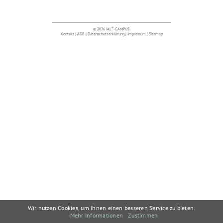
®
© 2026 IAL
-CAMPUS
Kontakt
|
AGB
|
Datenschutzerklärung
|
Impressum
|
Sitemap
Wir nutzen Cookies, um Ihnen einen besseren Service zu bieten.
Mehr Informationen
Zustimmen