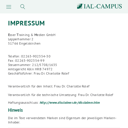
IMPRESSUM
E
sser
T
raining &
M
edien GmbH
Lepperhammer 2
51766 Engelskirchen
Telefon: 02263-902354-30
Fax: 02263-902354-99
Steuernummer: 212/5708/1635
Amtsgericht Köln HRB 74972
Geschäftsführer: Frau Dr. Charlotte Rolef
Verantwortlich für den Inhalt: Frau Dr. Charlotte Rolef
Verantwortlich für die technische Umsetzung: Frau Dr. Charlotte Rolef
Haftungsausschluss:
http://www.disclaimer.de/disclaimer.htm
Hinweis
Die im Text verwendeten Marken sind Eigentum der jeweiligen Marken-
Inhaber.