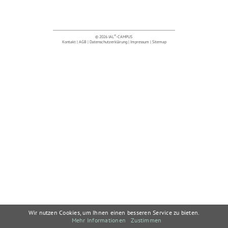
®
© 2026 IAL
-CAMPUS
Kontakt
|
AGB
|
Datenschutzerklärung
|
Impressum
|
Sitemap
Wir nutzen Cookies, um Ihnen einen besseren Service zu bieten.
Mehr Informationen
Zustimmen