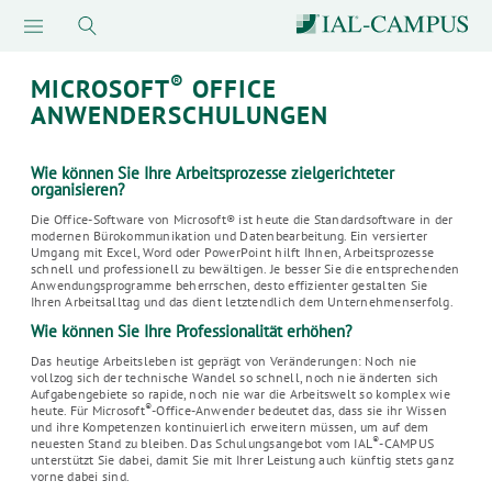
®
MICROSOFT
OFFICE
ANWENDERSCHULUNGEN
Wie können Sie Ihre Arbeitsprozesse zielgerichteter
organisieren?
Die Office-Software von Microsoft® ist heute die Standardsoftware in der
modernen Bürokommunikation und Datenbearbeitung. Ein versierter
Umgang mit Excel, Word oder PowerPoint hilft Ihnen, Arbeitsprozesse
schnell und professionell zu bewältigen. Je besser Sie die entsprechenden
Anwendungsprogramme beherrschen, desto effizienter gestalten Sie
Ihren Arbeitsalltag und das dient letztendlich dem Unternehmenserfolg.
Wie können Sie Ihre Professionalität erhöhen?
Das heutige Arbeitsleben ist geprägt von Veränderungen: Noch nie
vollzog sich der technische Wandel so schnell, noch nie änderten sich
Aufgabengebiete so rapide, noch nie war die Arbeitswelt so komplex wie
®
heute. Für Microsoft
-Office-Anwender bedeutet das, dass sie ihr Wissen
und ihre Kompetenzen kontinuierlich erweitern müssen, um auf dem
®
neuesten Stand zu bleiben. Das Schulungsangebot vom IAL
-CAMPUS
unterstützt Sie dabei, damit Sie mit Ihrer Leistung auch künftig stets ganz
vorne dabei sind.