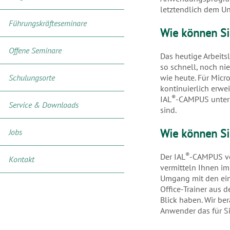
letztendlich dem U
Führungskräfteseminare
Wie können Sie
Offene Seminare
Das heutige Arbeits
so schnell, noch ni
Schulungsorte
wie heute. Für Micro
kontinuierlich erw
®
IAL
-CAMPUS unterst
Service & Downloads
sind.
Wie können Sie
Jobs
®
Der IAL
-CAMPUS ve
Kontakt
vermitteln Ihnen i
Umgang mit den ein
Office-Trainer aus d
Blick haben. Wir be
Anwender das für S