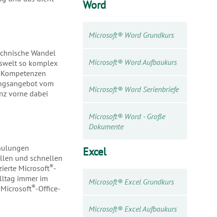
Word
Microsoft® Word Grundkurs
technische Wandel
Microsoft® Word Aufbaukurs
itswelt so komplex
re Kompetenzen
lungsangebot vom
Microsoft® Word Serienbriefe
anz vorne dabei
Microsoft® Word - Große
Dokumente
hulungen
Excel
llen und schnellen
®
ierte Microsoft
-
alltag immer im
Microsoft® Excel Grundkurs
®
 Microsoft
-Office-
Microsoft® Excel Aufbaukurs