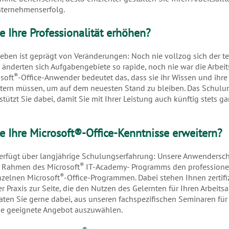
nternehmenserfolg.
 Ihre Professionalität erhöhen?
leben ist geprägt von Veränderungen: Noch nie vollzog sich der 
e änderten sich Aufgabengebiete so rapide, noch nie war die Arbe
®
soft
-Office-Anwender bedeutet das, dass sie ihr Wissen und ih
eitern müssen, um auf dem neuesten Stand zu bleiben. Das Schu
ützt Sie dabei, damit Sie mit Ihrer Leistung auch künftig stets g
 Ihre Microsoft®-Office-Kenntnisse erweitern?
rfügt über langjährige Schulungserfahrung: Unsere Anwendersc
®
m Rahmen des Microsoft
IT-Academy- Programms den professione
®
zelnen Microsoft
-Office-Programmen. Dabei stehen Ihnen zertifiz
er Praxis zur Seite, die den Nutzen des Gelernten für Ihren Arbeits
raten Sie gerne dabei, aus unseren fachspezifischen Seminaren für
ie geeignete Angebot auszuwählen.