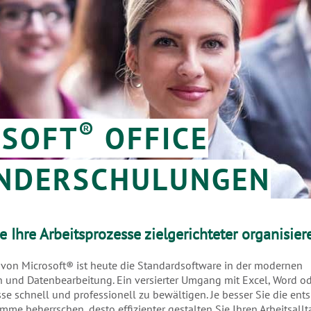
®
OSOFT
OFFICE
NDERSCHULUNGEN
 Ihre Arbeitsprozesse zielgerichteter organisier
 von Microsoft® ist heute die Standardsoftware in der modernen
und Datenbearbeitung. Ein versierter Umgang mit Excel, Word ode
sse schnell und professionell zu bewältigen. Je besser Sie die en
 beherrschen, desto effizienter gestalten Sie Ihren Arbeitsallt