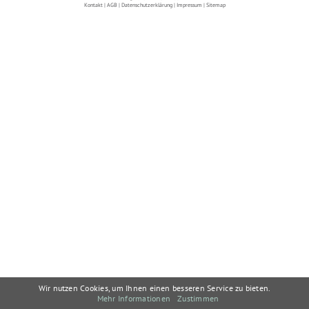
Kontakt
|
AGB
|
Datenschutzerklärung
|
Impressum
|
Sitemap
Wir nutzen Cookies, um Ihnen einen besseren Service zu bieten.
Mehr Informationen
Zustimmen