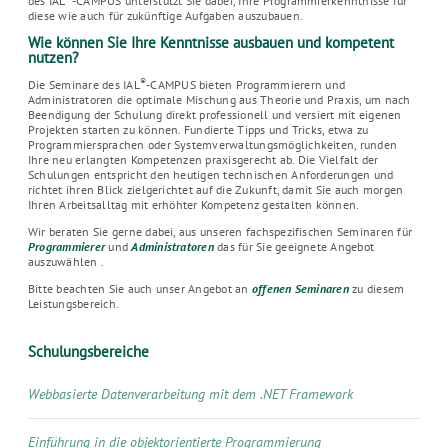
des IAL
-CAMPUS unterstützt Sie dabei, Ihre Programmierkenntnisse für
diese wie auch für zukünftige Aufgaben auszubauen.
Wie können Sie Ihre Kenntnisse ausbauen und kompetent
nutzen?
®
Die Seminare des IAL
-CAMPUS bieten Programmierern und
Administratoren die optimale Mischung aus Theorie und Praxis, um nach
Beendigung der Schulung direkt professionell und versiert mit eigenen
Projekten starten zu können. Fundierte Tipps und Tricks, etwa zu
Programmiersprachen oder Systemverwaltungsmöglichkeiten, runden
Ihre neu erlangten Kompetenzen praxisgerecht ab. Die Vielfalt der
Schulungen entspricht den heutigen technischen Anforderungen und
richtet ihren Blick zielgerichtet auf die Zukunft, damit Sie auch morgen
Ihren Arbeitsalltag mit erhöhter Kompetenz gestalten können.
Wir beraten Sie gerne dabei, aus unseren fachspezifischen Seminaren für
Programmierer
und
Administratoren
das für Sie geeignete Angebot
auszuwählen .
Bitte beachten Sie auch unser Angebot an
offenen Seminaren
zu diesem
Leistungsbereich.
Schulungsbereiche
Webbasierte Datenverarbeitung mit dem .NET Framework
Einführung in die objektorientierte Programmierung