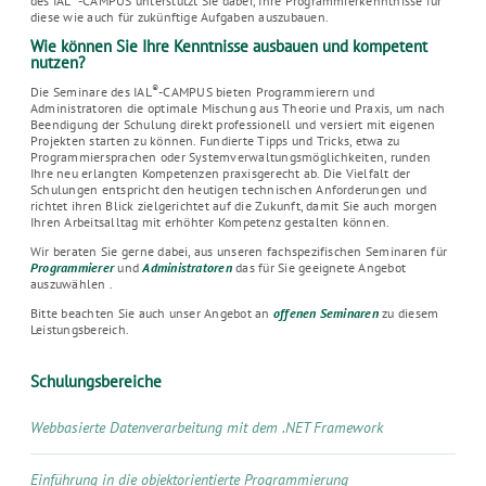
des IAL
-CAMPUS unterstützt Sie dabei, Ihre Programmierkenntnisse für
diese wie auch für zukünftige Aufgaben auszubauen.
Wie können Sie Ihre Kenntnisse ausbauen und kompetent
nutzen?
®
Die Seminare des IAL
-CAMPUS bieten Programmierern und
Administratoren die optimale Mischung aus Theorie und Praxis, um nach
Beendigung der Schulung direkt professionell und versiert mit eigenen
Projekten starten zu können. Fundierte Tipps und Tricks, etwa zu
Programmiersprachen oder Systemverwaltungsmöglichkeiten, runden
Ihre neu erlangten Kompetenzen praxisgerecht ab. Die Vielfalt der
Schulungen entspricht den heutigen technischen Anforderungen und
richtet ihren Blick zielgerichtet auf die Zukunft, damit Sie auch morgen
Ihren Arbeitsalltag mit erhöhter Kompetenz gestalten können.
Wir beraten Sie gerne dabei, aus unseren fachspezifischen Seminaren für
Programmierer
und
Administratoren
das für Sie geeignete Angebot
auszuwählen .
Bitte beachten Sie auch unser Angebot an
offenen Seminaren
zu diesem
Leistungsbereich.
Schulungsbereiche
Webbasierte Datenverarbeitung mit dem .NET Framework
Einführung in die objektorientierte Programmierung