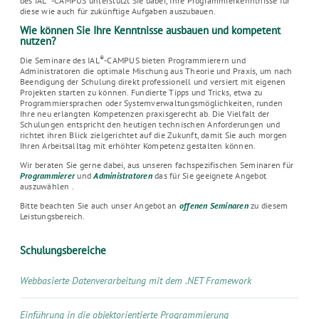
des IAL
-CAMPUS unterstützt Sie dabei, Ihre Programmierkenntnisse für
diese wie auch für zukünftige Aufgaben auszubauen.
Wie können Sie Ihre Kenntnisse ausbauen und kompetent
nutzen?
®
Die Seminare des IAL
-CAMPUS bieten Programmierern und
Administratoren die optimale Mischung aus Theorie und Praxis, um nach
Beendigung der Schulung direkt professionell und versiert mit eigenen
Projekten starten zu können. Fundierte Tipps und Tricks, etwa zu
Programmiersprachen oder Systemverwaltungsmöglichkeiten, runden
Ihre neu erlangten Kompetenzen praxisgerecht ab. Die Vielfalt der
Schulungen entspricht den heutigen technischen Anforderungen und
richtet ihren Blick zielgerichtet auf die Zukunft, damit Sie auch morgen
Ihren Arbeitsalltag mit erhöhter Kompetenz gestalten können.
Wir beraten Sie gerne dabei, aus unseren fachspezifischen Seminaren für
Programmierer
und
Administratoren
das für Sie geeignete Angebot
auszuwählen .
Bitte beachten Sie auch unser Angebot an
offenen Seminaren
zu diesem
Leistungsbereich.
Schulungsbereiche
Webbasierte Datenverarbeitung mit dem .NET Framework
Einführung in die objektorientierte Programmierung