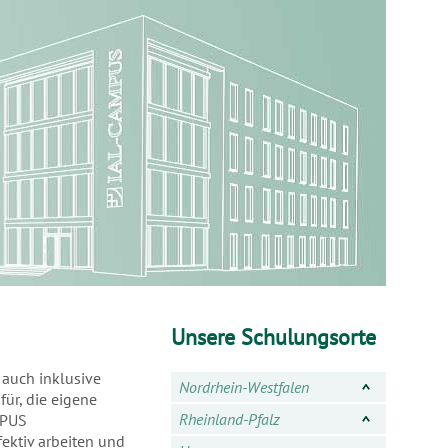
Unsere Schulungsorte
 auch inklusive
Nordrhein-Westfalen
für, die eigene
Rheinland-Pfalz
PUS
ektiv arbeiten und