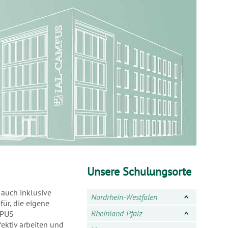
Unsere Schulungsorte
 auch inklusive
Nordrhein-Westfalen
für, die eigene
Rheinland-Pfalz
PUS
ektiv arbeiten und