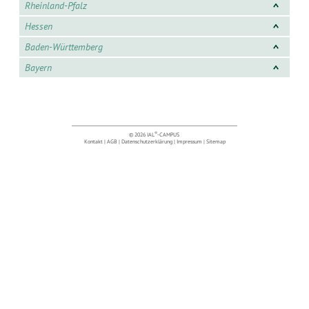
Rheinland-Pfalz
Hessen
Baden-Württemberg
Bayern
®
© 2026 IAL
-CAMPUS
Kontakt
|
AGB
|
Datenschutzerklärung
|
Impressum
|
Sitemap