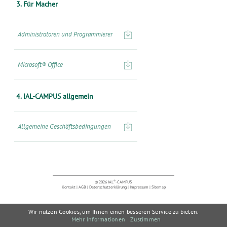
3. Für Macher
Administratoren und Programmierer
Microsoft® Office
4. IAL-CAMPUS allgemein
Allgemeine Geschäftsbedingungen
®
© 2026 IAL
-CAMPUS
Kontakt
|
AGB
|
Datenschutzerklärung
|
Impressum
|
Sitemap
Wir nutzen Cookies, um Ihnen einen besseren Service zu bieten.
Mehr Informationen
Zustimmen