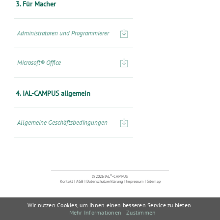
3. Für Macher
Administratoren und Programmierer
Microsoft® Office
4. IAL-CAMPUS allgemein
Allgemeine Geschäftsbedingungen
®
© 2026 IAL
-CAMPUS
Kontakt
|
AGB
|
Datenschutzerklärung
|
Impressum
|
Sitemap
Wir nutzen Cookies, um Ihnen einen besseren Service zu bieten.
Mehr Informationen
Zustimmen