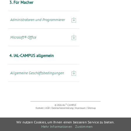
3. Für Macher
Administratoren und Programmierer
Microsoft® Office
4. IAL-CAMPUS allgemein
Allgemeine Geschäftsbedingungen
®
© 2026 IAL
-CAMPUS
Kontakt
|
AGB
|
Datenschutzerklärung
|
Impressum
|
Sitemap
Wir nutzen Cookies, um Ihnen einen besseren Service zu bieten.
Mehr Informationen
Zustimmen