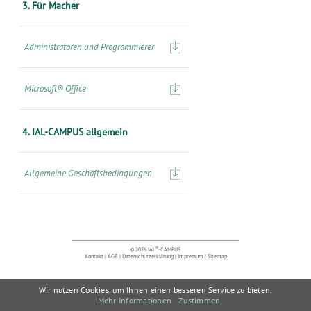
3. Für Macher
Administratoren und Programmierer
Microsoft® Office
4. IAL-CAMPUS allgemein
Allgemeine Geschäftsbedingungen
®
© 2026 IAL
-CAMPUS
Kontakt
|
AGB
|
Datenschutzerklärung
|
Impressum
|
Sitemap
Wir nutzen Cookies, um Ihnen einen besseren Service zu bieten.
Mehr Informationen
Zustimmen