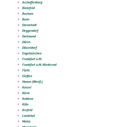
Aschaffenburg
Bielefeld
Bochum
Bonn
Darmstadt
Deggendorf
Dortmund
Düren
Düsseldorf
Engelskirchen
Frankfurt a.M.
Frankfurt a.M. Niederrad
Fürth
Gießen
Hamm (Westf.)
Kassel
Kleve
Koblenz
Köln
Krefeld
Landshut
Mainz
Mannheim