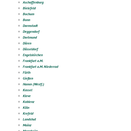
Aschaffenburg
Bielefeld
Bochum
Bonn
Darmstadt
Deggendorf
Dortmund
Düren
Düsseldorf
Engelskirchen
Frankfurt a.M.
Frankfurt a.M. Niederrad
Fürth
Gießen
Hamm (Westf.)
Kassel
Kleve
Koblenz
Köln
Krefeld
Landshut
Mainz
Mannheim