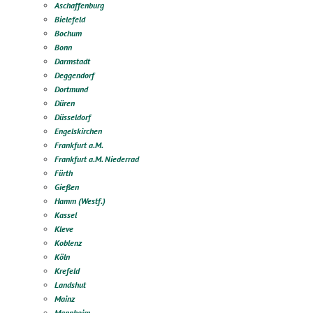
Aschaffenburg
Bielefeld
Bochum
Bonn
Darmstadt
Deggendorf
Dortmund
Düren
Düsseldorf
Engelskirchen
Frankfurt a.M.
Frankfurt a.M. Niederrad
Fürth
Gießen
Hamm (Westf.)
Kassel
Kleve
Koblenz
Köln
Krefeld
Landshut
Mainz
Mannheim