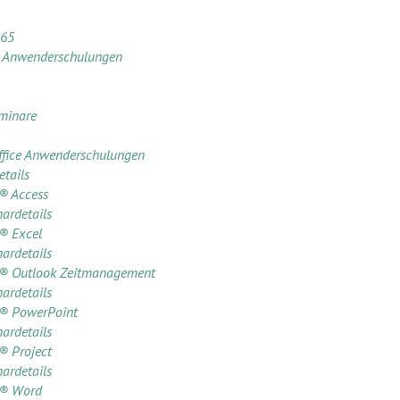
365
e Anwenderschulungen
minare
ffice Anwenderschulungen
tails
® Access
ardetails
® Excel
ardetails
t® Outlook Zeitmanagement
ardetails
t® PowerPoint
ardetails
® Project
ardetails
t® Word