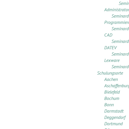
Semin
Administrato
Seminarde
Programmier
Seminarde
CAD
Seminarde
DATEV
Seminarde
Lexware
Seminarde
Schulungsorte
Aachen
Aschaffenbur
Bielefeld
Bochum
Bonn
Darmstadt
Deggendorf
Dortmund