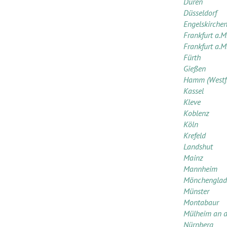
Düren
Düsseldorf
Engelskirche
Frankfurt a.M
Frankfurt a.M
Fürth
Gießen
Hamm (Westf.
Kassel
Kleve
Koblenz
Köln
Krefeld
Landshut
Mainz
Mannheim
Mönchenglad
Münster
Montabaur
Mülheim an d
Nürnberg