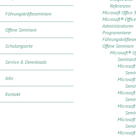
Referenzen
Microsoft Office 
Führungskräfteseminare
Microsoft® Offic
Administratoren
Offene Seminare
Programmierer
Führungskräftese
Schulungsorte
Offene Seminare
Microsoft® O
Seminarde
Service & Downloads
Microsoft
Semin
Jobs
Microsoft
Semin
Microsof
Kontakt
Semin
Microsof
Semin
Microsoft
Semin
Microsof