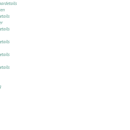
ardetails
ren
tails
er
tails
tails
tails
tails
g