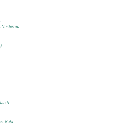
n
.
. Niederrad
)
bach
er Ruhr