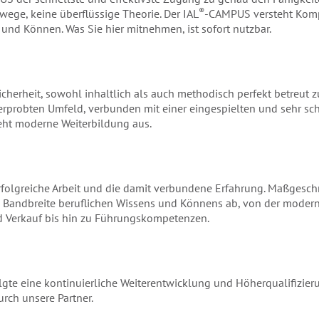
®
ege, keine überflüssige Theorie. Der IAL
-CAMPUS versteht Komp
nd Können. Was Sie hier mitnehmen, ist sofort nutzbar.
 Sicherheit, sowohl inhaltlich als auch methodisch perfekt betreut z
erprobten Umfeld, verbunden mit einer eingespielten und sehr sc
ieht moderne Weiterbildung aus.
 erfolgreiche Arbeit und die damit verbundene Erfahrung. Maßgesc
 Bandbreite beruflichen Wissens und Könnens ab, von der modern
Verkauf bis hin zu Führungskompetenzen.
olgte eine kontinuierliche Weiterentwicklung und Höherqualifizieru
rch unsere Partner.