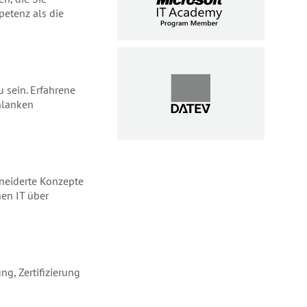
etenz als die
u sein. Erfahrene
hlanken
hneiderte Konzepte
en IT über
ng, Zertifizierung