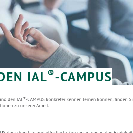
®
DEN IAL
-CAMPUS
®
nd den IAL
-CAMPUS konkreter kennen lernen können, finden Si
ionen zu unserer Arbeit.
S der schnellste und effektivste Zugang zu genau den Fähigkeite