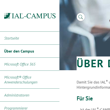
IAL®-
IAL®-
IAL®-
Imagetrailer
Referenzen
Startseite
CAMPUS
CAMPUS
Campus
für
für
Team
Macher
Entscheider
Über den Campus
ÜBER 
Microsoft Office 365
Microsoft® Office
®
Anwenderschulungen
Damit Sie das IAL
u
Hintergrundinformat
Administratoren
Für Sie
Programmierer
®
... ist der IAL
-CAMPU