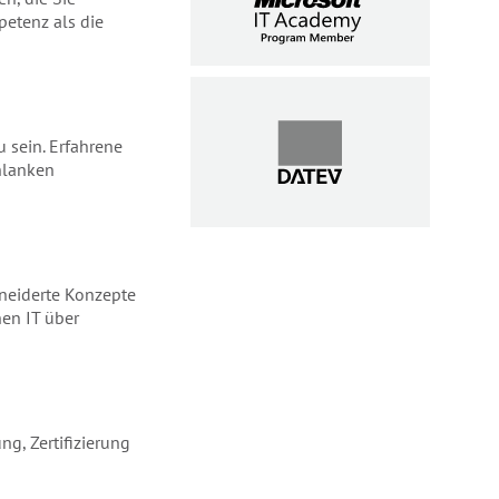
etenz als die
u sein. Erfahrene
hlanken
hneiderte Konzepte
en IT über
ng, Zertifizierung