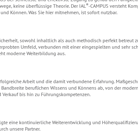
®
ege, keine überflüssige Theorie. Der IAL
-CAMPUS versteht Komp
nd Können. Was Sie hier mitnehmen, ist sofort nutzbar.
 Sicherheit, sowohl inhaltlich als auch methodisch perfekt betreut z
erprobten Umfeld, verbunden mit einer eingespielten und sehr sc
ieht moderne Weiterbildung aus.
 erfolgreiche Arbeit und die damit verbundene Erfahrung. Maßgesc
 Bandbreite beruflichen Wissens und Könnens ab, von der modern
Verkauf bis hin zu Führungskompetenzen.
olgte eine kontinuierliche Weiterentwicklung und Höherqualifizieru
rch unsere Partner.