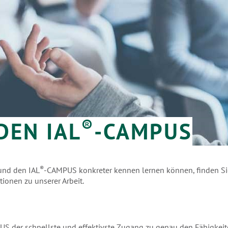
®
DEN IAL
-CAMPUS
®
nd den IAL
-CAMPUS konkreter kennen lernen können, finden Si
ionen zu unserer Arbeit.
S der schnellste und effektivste Zugang zu genau den Fähigkeite