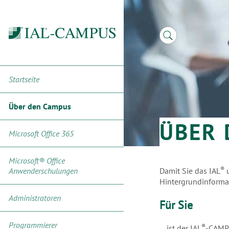
IAL®-
IAL®-
IAL®-
Imagetrailer
Referenzen
Startseite
CAMPUS
CAMPUS
Campus
für
für
Team
Macher
Entscheider
Über den Campus
ÜBER 
Microsoft Office 365
Microsoft® Office
®
Anwenderschulungen
Damit Sie das IAL
u
Hintergrundinformat
Administratoren
Für Sie
Programmierer
®
... ist der IAL
-CAMPU