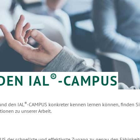
®
DEN IAL
-CAMPUS
®
nd den IAL
-CAMPUS konkreter kennen lernen können, finden Si
ionen zu unserer Arbeit.
S der schnellste und effektivste Zugang zu genau den Fähigkeite