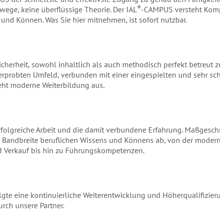
®
ege, keine überflüssige Theorie. Der IAL
-CAMPUS versteht Komp
nd Können. Was Sie hier mitnehmen, ist sofort nutzbar.
 Sicherheit, sowohl inhaltlich als auch methodisch perfekt betreut z
erprobten Umfeld, verbunden mit einer eingespielten und sehr sc
ieht moderne Weiterbildung aus.
 erfolgreiche Arbeit und die damit verbundene Erfahrung. Maßgesc
 Bandbreite beruflichen Wissens und Könnens ab, von der modern
Verkauf bis hin zu Führungskompetenzen.
olgte eine kontinuierliche Weiterentwicklung und Höherqualifizieru
rch unsere Partner.