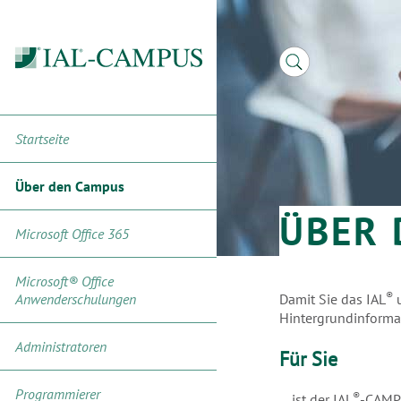
IAL®-
IAL®-
IAL®-
Imagetrailer
Referenzen
Startseite
CAMPUS
CAMPUS
Campus
für
für
Team
Macher
Entscheider
Über den Campus
ÜBER 
Microsoft Office 365
Microsoft® Office
®
Anwenderschulungen
Damit Sie das IAL
u
Hintergrundinformat
Administratoren
Für Sie
Programmierer
®
... ist der IAL
-CAMPU