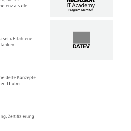
etenz als die
u sein. Erfahrene
hlanken
hneiderte Konzepte
en IT über
ng, Zertifizierung