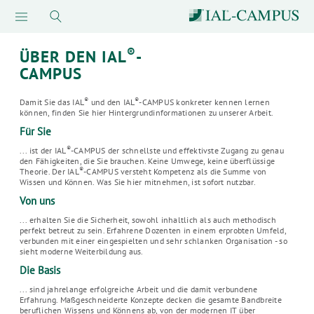
®
ÜBER DEN IAL
-
CAMPUS
®
®
Damit Sie das IAL
und den IAL
-CAMPUS konkreter kennen lernen
können, finden Sie hier Hintergrundinformationen zu unserer Arbeit.
Für Sie
®
... ist der IAL
-CAMPUS der schnellste und effektivste Zugang zu genau
den Fähigkeiten, die Sie brauchen. Keine Umwege, keine überflüssige
®
Theorie. Der IAL
-CAMPUS versteht Kompetenz als die Summe von
Wissen und Können. Was Sie hier mitnehmen, ist sofort nutzbar.
Von uns
... erhalten Sie die Sicherheit, sowohl inhaltlich als auch methodisch
perfekt betreut zu sein. Erfahrene Dozenten in einem erprobten Umfeld,
verbunden mit einer eingespielten und sehr schlanken Organisation - so
sieht moderne Weiterbildung aus.
Die Basis
... sind jahrelange erfolgreiche Arbeit und die damit verbundene
Erfahrung. Maßgeschneiderte Konzepte decken die gesamte Bandbreite
beruflichen Wissens und Könnens ab, von der modernen IT über